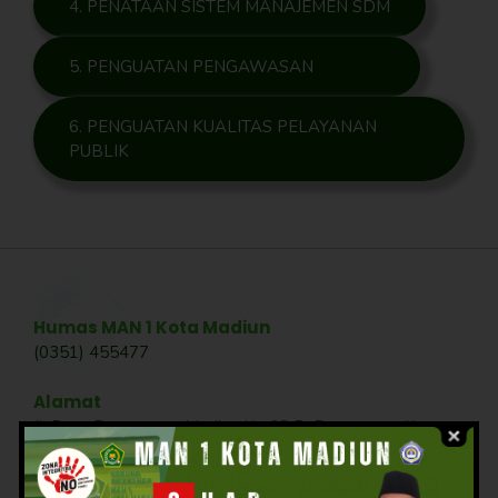
4. PENATAAN SISTEM MANAJEMEN SDM
5. PENGUATAN PENGAWASAN
6. PENGUATAN KUALITAS PELAYANAN
PUBLIK
Humas MAN 1 Kota Madiun
(0351) 455477
Alamat
Jl. Raya Ponorogo - Madiun No.68 B, Demangan, Kec.
Taman, Kota Madiun, Jawa Timur 63136