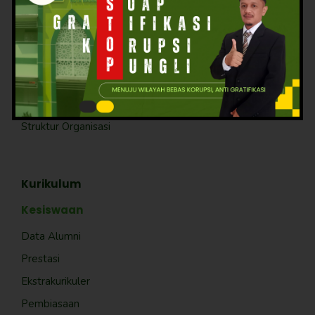
Profil
Visi & Misi
Guru-Kepegawaian
Struktur Organisasi
Kurikulum
Kesiswaan
Data Alumni
Prestasi
Ekstrakurikuler
Pembiasaan